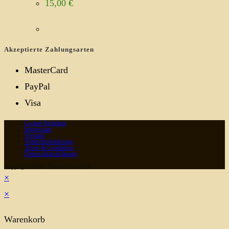
15,00
€
Akzeptierte Zahlungsarten
MasterCard
PayPal
Visa
Cookie Richtlinie
Impressum
Versand
Widerrufsbelehrung
Terms & Conditions
Datenschutzerklärung
Copyright 2020 - Marcus Gurschek
×
×
Warenkorb